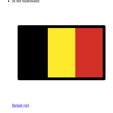
In het buitenland:
België (nl)