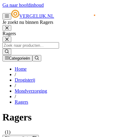
Ga naar hoofdinhoud
VERGELIJK.NL
Je zoekt nu binnen Ragers
Ragers
Categorieën
Home
/
Drogisterij
/
Mondverzorging
/
Ragers
Ragers
(1)