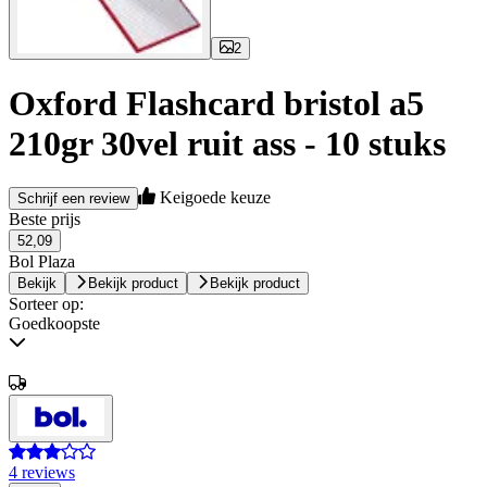
2
Oxford Flashcard bristol a5
210gr 30vel ruit ass - 10 stuks
Keigoede keuze
Schrijf een review
Beste prijs
52,09
Bol Plaza
Bekijk
Bekijk product
Bekijk product
Sorteer op:
Goedkoopste
4 reviews