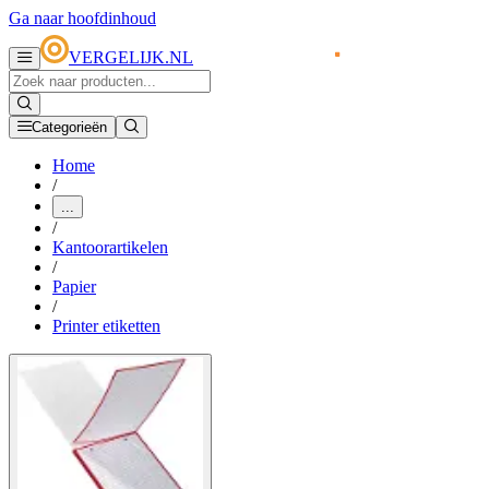
Ga naar hoofdinhoud
VERGELIJK.NL
Categorieën
Home
/
...
/
Kantoorartikelen
/
Papier
/
Printer etiketten