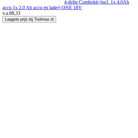
4-delig Combokit (incl. 1x 4.0Ah
accu 1x 2.0 Ah accu en lader) ONE 18V
v.a.
88,33
Laagste prijs bij Toolmax.nl