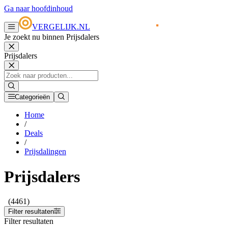
Ga naar hoofdinhoud
VERGELIJK.NL
Je zoekt nu binnen Prijsdalers
Prijsdalers
Categorieën
Home
/
Deals
/
Prijsdalingen
Prijsdalers
(4461)
Filter resultaten
Filter resultaten