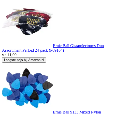
Ernie Ball Gitaarplectrums Dun
Assortiment Perloid 24-pack (P09164)
v.a.
11,09
Laagste prijs bij Amazon.nl
Ernie Ball 9133 Mixed Nylon