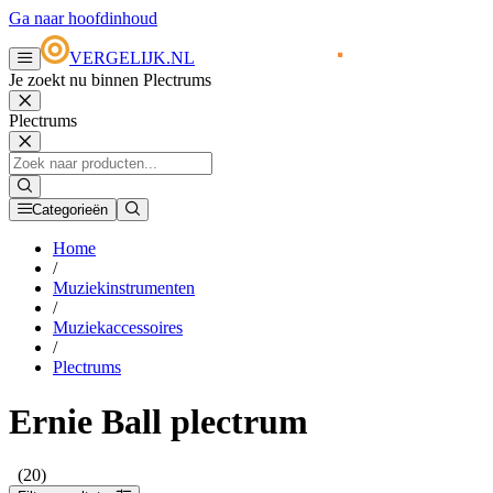
Ga naar hoofdinhoud
VERGELIJK.NL
Je zoekt nu binnen Plectrums
Plectrums
Categorieën
Home
/
Muziekinstrumenten
/
Muziekaccessoires
/
Plectrums
Ernie Ball plectrum
(20)