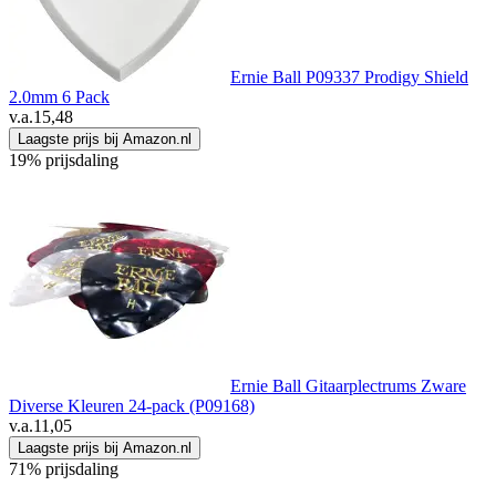
Ernie Ball P09337 Prodigy Shield
2.0mm 6 Pack
v.a.
15,48
Laagste prijs bij Amazon.nl
19% prijsdaling
Ernie Ball Gitaarplectrums Zware
Diverse Kleuren 24-pack (P09168)
v.a.
11,05
Laagste prijs bij Amazon.nl
71% prijsdaling