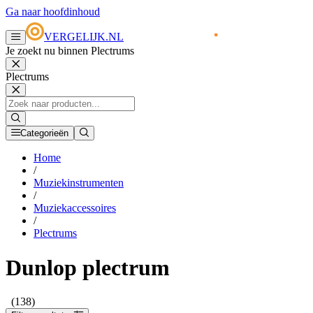
Ga naar hoofdinhoud
VERGELIJK.NL
Je zoekt nu binnen Plectrums
Plectrums
Categorieën
Home
/
Muziekinstrumenten
/
Muziekaccessoires
/
Plectrums
Dunlop plectrum
(138)