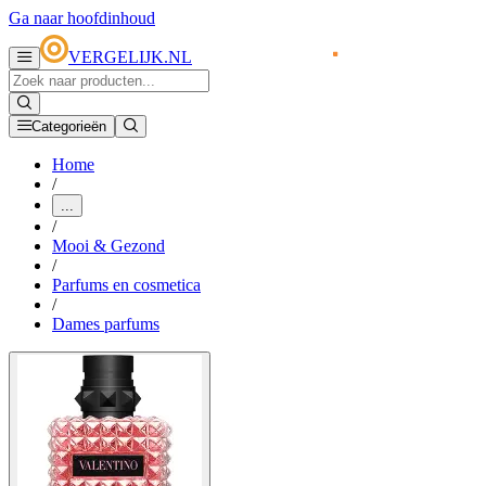
Ga naar hoofdinhoud
VERGELIJK.NL
Categorieën
Home
/
...
/
Mooi & Gezond
/
Parfums en cosmetica
/
Dames parfums