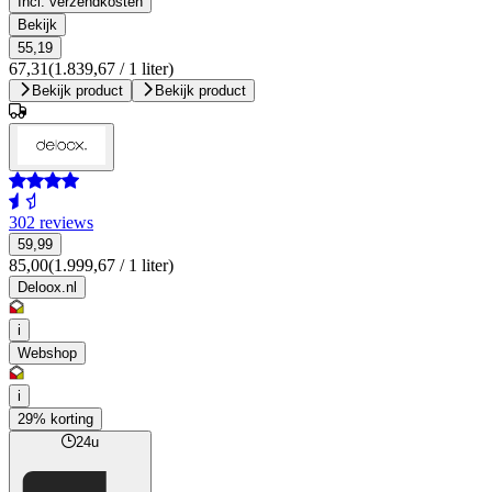
Incl. verzendkosten
Bekijk
55,19
67,31
(1.839,67 / 1 liter)
Bekijk product
Bekijk product
302 reviews
59,99
85,00
(1.999,67 / 1 liter)
Deloox.nl
i
Webshop
i
29% korting
24u