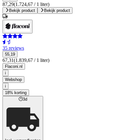
87,29
(1.724,67 / 1 liter)
Bekijk product
Bekijk product
35 reviews
55,19
67,31
(1.839,67 / 1 liter)
Flaconi.nl
i
Webshop
i
18% korting
3d