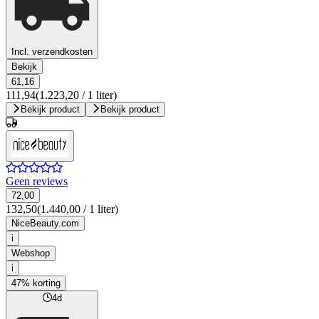
Incl. verzendkosten
Bekijk
61,16
111,94
(1.223,20 / 1 liter)
Bekijk product
Bekijk product
Geen reviews
72,00
132,50
(1.440,00 / 1 liter)
NiceBeauty.com
i
Webshop
i
47% korting
4d