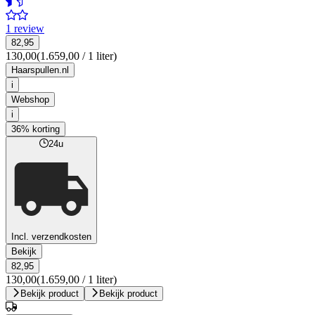
1 review
82,95
130,00
(1.659,00 / 1 liter)
Haarspullen.nl
i
Webshop
i
36% korting
24u
Incl. verzendkosten
Bekijk
82,95
130,00
(1.659,00 / 1 liter)
Bekijk product
Bekijk product