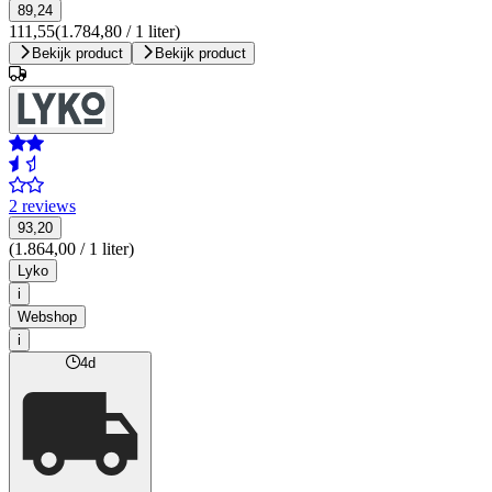
89,24
111,55
(1.784,80 / 1 liter)
Bekijk product
Bekijk product
2 reviews
93,20
(1.864,00 / 1 liter)
Lyko
i
Webshop
i
4d