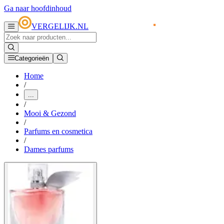
Ga naar hoofdinhoud
VERGELIJK.NL
Categorieën
Home
/
...
/
Mooi & Gezond
/
Parfums en cosmetica
/
Dames parfums