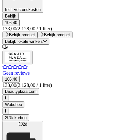
Incl. verzendkosten
Bekijk
106,40
133,00
(2.128,00 / 1 liter)
Bekijk product
Bekijk product
Bekijk lokale winkels
Geen reviews
106,40
133,00
(2.128,00 / 1 liter)
Beautyplaza.com
i
Webshop
i
20% korting
2d