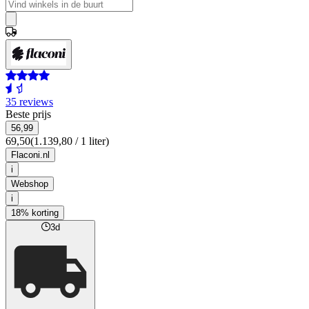
35 reviews
Beste prijs
56,99
69,50
(1.139,80 / 1 liter)
Flaconi.nl
i
Webshop
i
18% korting
3d