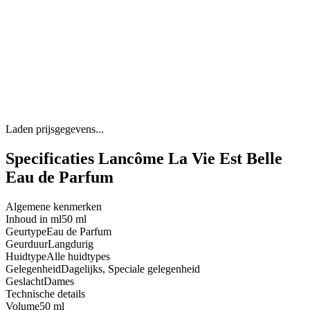
Laden prijsgegevens...
Specificaties Lancôme La Vie Est Belle
Eau de Parfum
Algemene kenmerken
Inhoud in ml
50 ml
Geurtype
Eau de Parfum
Geurduur
Langdurig
Huidtype
Alle huidtypes
Gelegenheid
Dagelijks, Speciale gelegenheid
Geslacht
Dames
Technische details
Volume
50 ml