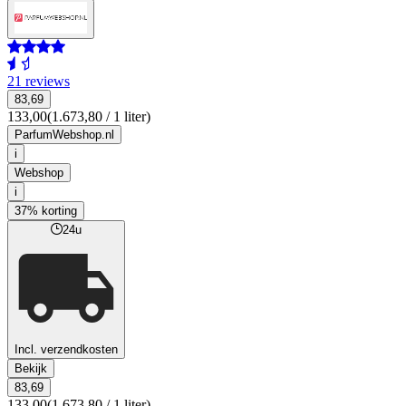
21 reviews
83,69
133,00
(1.673,80 / 1 liter)
ParfumWebshop.nl
i
Webshop
i
37% korting
24u
Incl. verzendkosten
Bekijk
83,69
133,00
(1.673,80 / 1 liter)