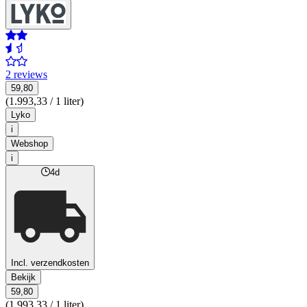
2 reviews
59,80
(1.993,33 / 1 liter)
Lyko
i
Webshop
i
4d
Incl. verzendkosten
Bekijk
59,80
(1.993,33 / 1 liter)