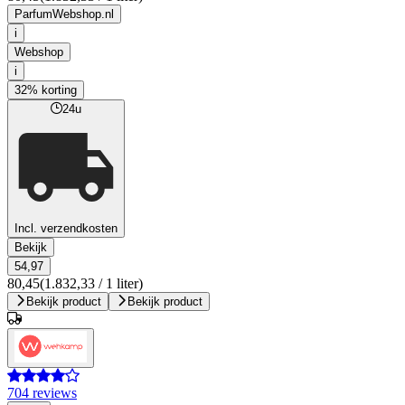
ParfumWebshop.nl
i
Webshop
i
32% korting
24u
Incl. verzendkosten
Bekijk
54,97
80,45
(1.832,33 / 1 liter)
Bekijk product
Bekijk product
704 reviews