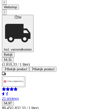
i
Webshop
i
3d
Incl. verzendkosten
Bekijk
54,31
(1.810,33 / 1 liter)
Bekijk product
Bekijk product
21 reviews
54,97
80,45
(1.832,33 / 1 liter)