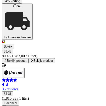
34% korting
24u
Incl. verzendkosten
Bekijk
53,49
80,45
(1.783,00 / 1 liter)
Bekijk product
Bekijk product
35 reviews
54,31
(1.810,33 / 1 liter)
Flaconi.nl