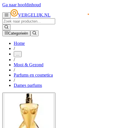
Ga naar hoofdinhoud
VERGELIJK.NL
Categorieën
Home
/
...
/
Mooi & Gezond
/
Parfums en cosmetica
/
Dames parfums