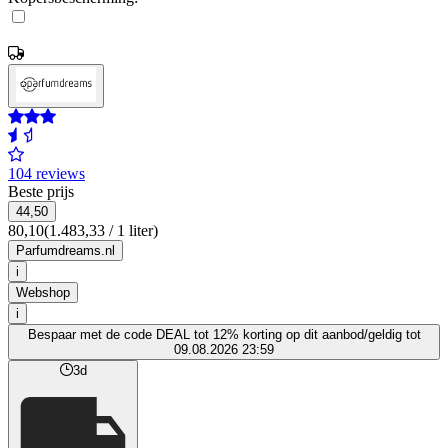
104 reviews
Beste prijs
44,50
80,10
(1.483,33 / 1 liter)
Parfumdreams.nl
i
Webshop
i
Bespaar met de code DEAL tot 12% korting op dit aanbod/geldig tot
09.08.2026 23:59
3d