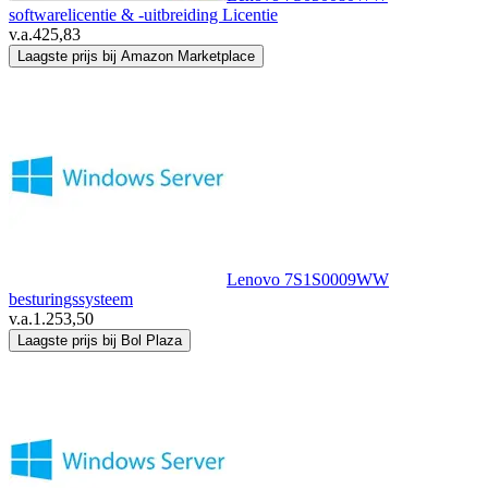
softwarelicentie & -uitbreiding Licentie
v.a.
425,83
Laagste prijs bij Amazon Marketplace
Lenovo 7S1S0009WW
besturingssysteem
v.a.
1.253,50
Laagste prijs bij Bol Plaza