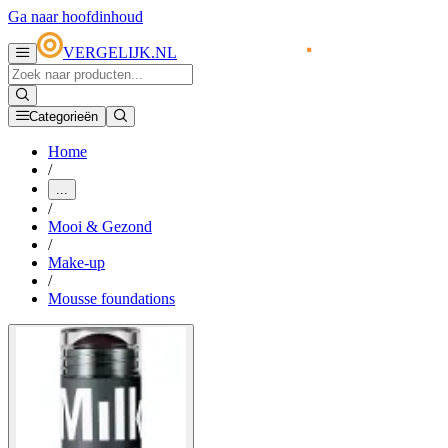
Ga naar hoofdinhoud
VERGELIJK.NL
Categorieën
Home
/
...
/
Mooi & Gezond
/
Make-up
/
Mousse foundations