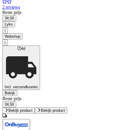
2 reviews
Beste prijs
34,50
Lyko
i
Webshop
i
4d
Incl. verzendkosten
Bekijk
Beste prijs
34,50
Bekijk product
Bekijk product