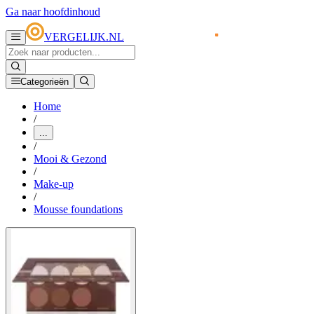
Ga naar hoofdinhoud
VERGELIJK.NL
Categorieën
Home
/
...
/
Mooi & Gezond
/
Make-up
/
Mousse foundations