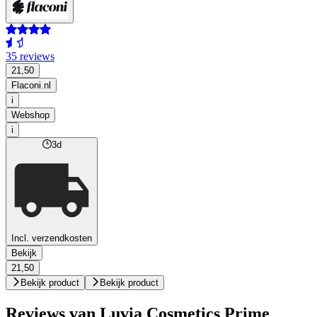
35 reviews
21,50
Flaconi.nl
i
Webshop
i
3d
Incl. verzendkosten
Bekijk
21,50
Bekijk product
Bekijk product
Reviews van Luvia Cosmetics Prime