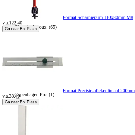
CESYS
(1)
Format Scharnierarm 110x80mm M8
v.a.
122,40
Chauvin Arnoux
(65)
Ga naar Bol Plaza
Cliff
(6)
Combicraft
(1)
Connex
(3)
Format Precisie-aftekenliniaal 200mm
Copenhagen Pro
(1)
v.a.
38,49
Ga naar Bol Plaza
COSINUS
(1)
Counttec
(3)