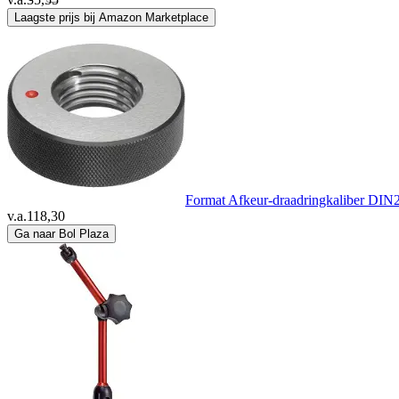
Laagste prijs bij Amazon Marketplace
Beha Amprobe
(7)
Benning
(25)
Benson
(1)
Bernstein
(3)
Format Afkeur-draadringkaliber DI
v.a.
118,30
Beta
(33)
Ga naar Bol Plaza
Bigstren
(1)
Birkenstock
(1)
BLOW
(3)