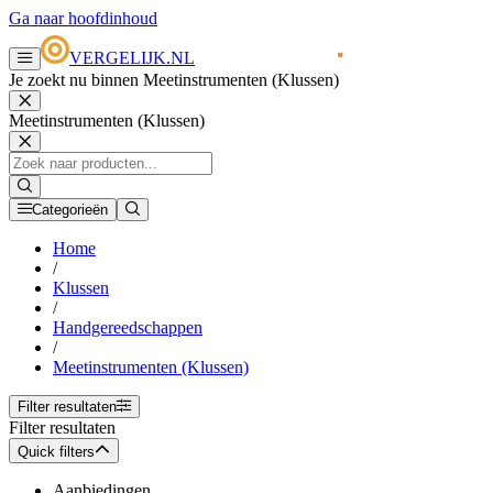
Ga naar hoofdinhoud
VERGELIJK.NL
Je zoekt nu binnen Meetinstrumenten (Klussen)
Meetinstrumenten (Klussen)
Categorieën
Home
/
Klussen
/
Handgereedschappen
/
Meetinstrumenten (Klussen)
Filter resultaten
Filter resultaten
Quick filters
Aanbiedingen