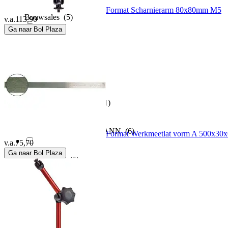
Format Scharnierarm 80x80mm M5
Bouwsales
(5)
v.a.
113,90
Ga naar Bol Plaza
Boxer
(1)
Brennenstuhl
(1)
BRILLIANT TOOLS
(1)
BRÜDER MANNESMANN
(6)
Format Werkmeetlat vorm A 500x3
v.a.
75,70
Ga naar Bol Plaza
Calvin Klein
(5)
Camille Bauer
(15)
Celsa
(52)