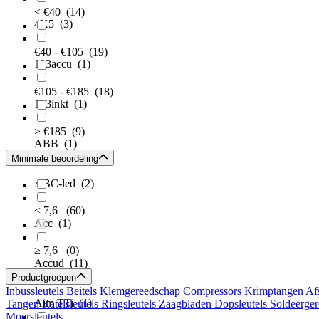
< €40
(14)
4K5
(3)
€40 - €105
(19)
123accu
(1)
€105 - €185
(18)
123inkt
(1)
> €185
(9)
ABB
(1)
Minimale beoordeling
ABC-led
(2)
< 7,6
(60)
Acc
(1)
≥ 7,6
(0)
Accud
(11)
Productgroepen
Inbussleutels
Beitels
Klemgereedschap
Compressors
Krimptangen
Af
Aim TTi
(1)
Tangen
Ratelsleutels
Ringsleutels
Zaagbladen
Dopsleutels
Soldeerge
Moersleutels