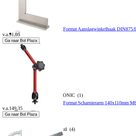
Dasqua
(76)
Dehn
(14)
Format Aanslagwinkelhaak DIN875
v.a.
91,05
Ga naar Bol Plaza
Dewepro
(1)
Digi-Tool
(1)
Doeco
(2)
DOSTMANN ELECTRONIC
(1)
Format Scharnierarm 140x110mm M
v.a.
149,35
Draper
(1)
Ga naar Bol Plaza
Duimstokkenfabriek Schuil
(4)