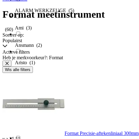
ALARM WERKZEUGE
(5)
Format meetinstrument
Ami
(3)
(60)
Sorteer op:
Populairst
Ansmann
(2)
Actieve filters
Heb je merkvoorkeur?: Format
Aristo
(1)
Wis alle filters
As Schwabe
(1)
Avit
(2)
B & b thermotechnik
(2)
BAUSER
(10)
Format Precisie-aftekenliniaal 300mm
v.a.
35,55