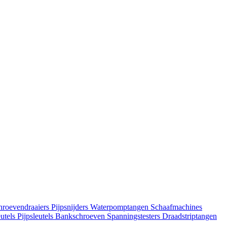
hroevendraaiers
Pijpsnijders
Waterpomptangen
Schaafmachines
utels
Pijpsleutels
Bankschroeven
Spanningstesters
Draadstriptangen