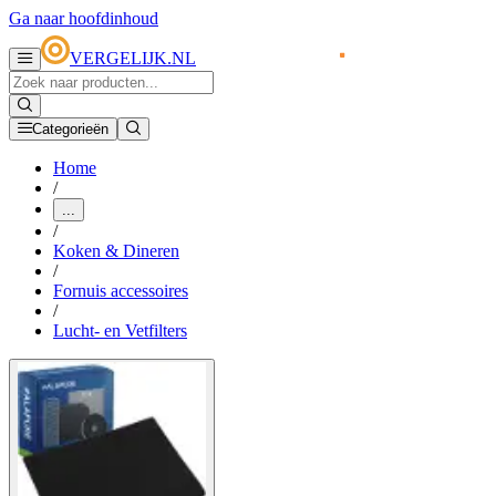
Ga naar hoofdinhoud
VERGELIJK.NL
Categorieën
Home
/
...
/
Koken & Dineren
/
Fornuis accessoires
/
Lucht- en Vetfilters