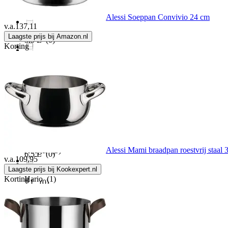
Galicja
(1)
5.25 L
(0)
Alessi Soeppan Convivio 24 cm
v.a.
137,11
GreenChef
(2)
Laagste prijs bij Amazon.nl
5.5 L
(0)
Korting
Grill Guru
(1)
6 L
(0)
GSW
(2)
6.2 L
(0)
Habonne
(3)
6.3 L
(0)
Alessi Mami braadpan roestvrij staal 3
Haeger
(5)
6.5 L
(0)
v.a.
109,95
Laagste prijs bij Kookexpert.nl
Korting
Hario
(1)
7 L
(0)
Haws
(1)
9 L
(0)