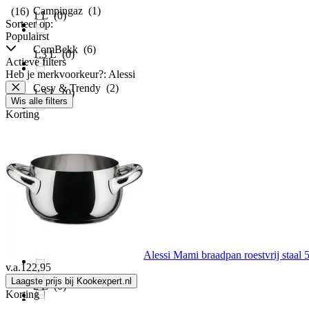
Campingaz
(1)
(16)
1 L
(0)
Sorteer op:
Populairst
ComBekk
(6)
1.3 L
(0)
Actieve filters
Heb je merkvoorkeur?: Alessi
Cosy & Trendy
(2)
1.5 L
(0)
Wis alle filters
Korting
Culimat
(3)
1.6 L
(0)
Dajar
(1)
1.75 L
(0)
De Buyer
(28)
1.8 L
(0)
Denby
(1)
1.9 L
(0)
Alessi Mami braadpan roestvrij staal 5
v.a.
122,95
Domotti
(1)
Laagste prijs bij Kookexpert.nl
2 L
(0)
Korting