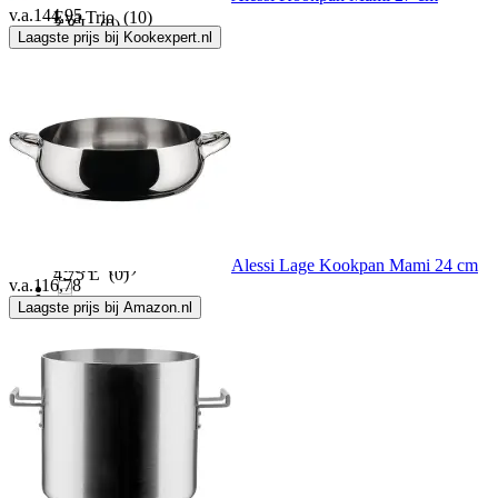
v.a.
144,95
Eva Trio
(10)
3.8 L
(0)
Laagste prijs bij Kookexpert.nl
Excellent houseware
(1)
3.9 L
(0)
Fagor
(11)
4 L
(0)
Fiskars
(22)
4.6 L
(0)
Alessi Lage Kookpan Mami 24 cm
Fissler
(45)
4.75 L
(0)
v.a.
116,78
Laagste prijs bij Amazon.nl
Fissman
(1)
4.8 L
(0)
Florina
(1)
5.14 L
(0)
Funktion
(12)
5.2 L
(0)