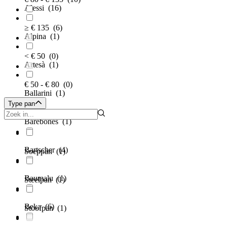
Alessi
(16)
≥ € 135
(6)
Alpina
(1)
< € 50
(0)
Artesà
(1)
€ 50 - € 80
(0)
Ballarini
(1)
Type pan
Barebones
(1)
Bartscher
(4)
Soeppan
(1)
Baumalu
(1)
Steelpan
(1)
Beka
(6)
Stoofpan
(1)