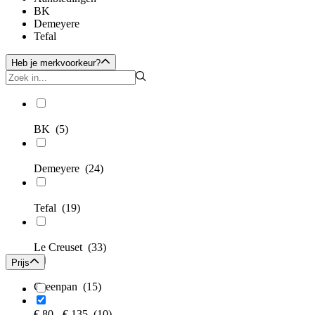
BK
Demeyere
Tefal
Heb je merkvoorkeur?
BK
(5)
Demeyere
(24)
Tefal
(19)
Le Creuset
(33)
Prijs
Greenpan
(15)
€ 80 - € 135
(10)