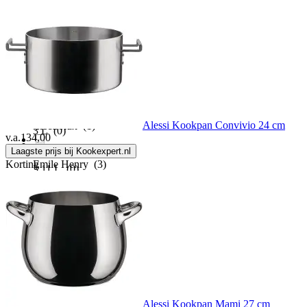
Dorre
(10)
2.2 L
(0)
Ducq
(1)
2.5 L
(0)
Edenberg
(1)
2.7 L
(0)
Alessi Kookpan Convivio 24 cm
Electrolux
(1)
3 L
(0)
v.a.
134,00
Laagste prijs bij Kookexpert.nl
Korting
Emile Henry
(3)
3.11 L
(0)
Esbit
(1)
3.2 L
(0)
Eurotrail
(3)
3.6 L
(0)
Eva Solo
(40)
3.7 L
(0)
Alessi Kookpan Mami 27 cm