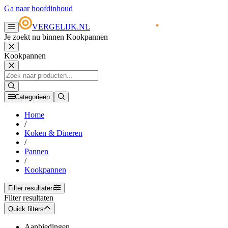
Ga naar hoofdinhoud
VERGELIJK.NL
Je zoekt nu binnen Kookpannen
Kookpannen
Categorieën
Home
/
Koken & Dineren
/
Pannen
/
Kookpannen
Filter resultaten
Filter resultaten
Quick filters
Aanbiedingen