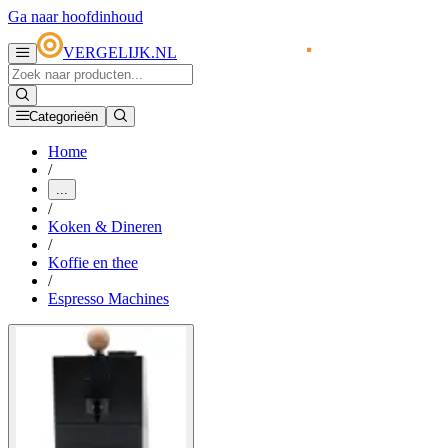
Ga naar hoofdinhoud
VERGELIJK.NL
Categorieën
Home
/
...
/
Koken & Dineren
/
Koffie en thee
/
Espresso Machines