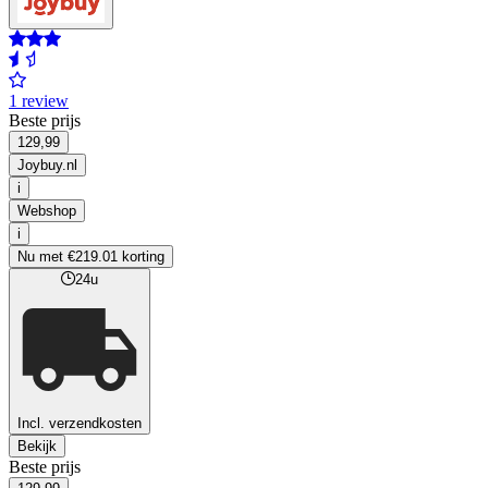
1 review
Beste prijs
129,99
Joybuy.nl
i
Webshop
i
Nu met €219.01 korting
24u
Incl. verzendkosten
Bekijk
Beste prijs