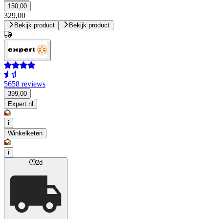
150,00
329,00
Bekijk product
Bekijk product
5658 reviews
399,00
Expert.nl
i
Winkelketen
i
2d