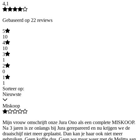
4,1
Gebaseerd op 22 reviews
5
10
4
10
3
1
2
0
1
1
Sorteer op:
Nieuwste
Miskoop
Mijn vrouw omschrijft onze Jura Ono als een complete MISKOOP.
Na 3 jaren is ze onlangs bij Jura gerepareerd en nu krijgen we de
draaischijf niet meer geplaatst. Dan kan je haar ook niet meer
gebruiken. Geen koffie dus. Gaan we maar weer met de Melitta aan