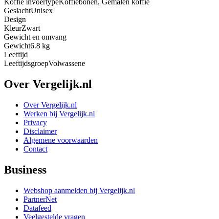
Koffie invoertype
Koffiebonen, Gemalen koffie
Geslacht
Unisex
Design
Kleur
Zwart
Gewicht en omvang
Gewicht
6.8 kg
Leeftijd
Leeftijdsgroep
Volwassene
Over Vergelijk.nl
Over Vergelijk.nl
Werken bij Vergelijk.nl
Privacy
Disclaimer
Algemene voorwaarden
Contact
Business
Webshop aanmelden bij Vergelijk.nl
PartnerNet
Datafeed
Veelgestelde vragen