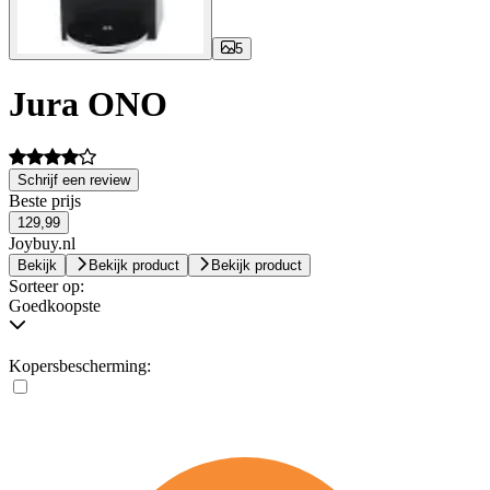
5
Jura ONO
Schrijf een review
Beste prijs
129,99
Joybuy.nl
Bekijk
Bekijk product
Bekijk product
Sorteer op:
Goedkoopste
Kopersbescherming: