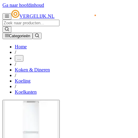
Ga naar hoofdinhoud
VERGELIJK.NL
Categorieën
Home
/
...
/
Koken & Dineren
/
Koeling
/
Koelkasten