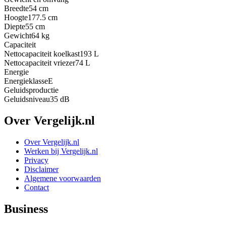
Breedte
54 cm
Hoogte
177.5 cm
Diepte
55 cm
Gewicht
64 kg
Capaciteit
Nettocapaciteit koelkast
193 L
Nettocapaciteit vriezer
74 L
Energie
Energieklasse
E
Geluidsproductie
Geluidsniveau
35 dB
Over Vergelijk.nl
Over Vergelijk.nl
Werken bij Vergelijk.nl
Privacy
Disclaimer
Algemene voorwaarden
Contact
Business