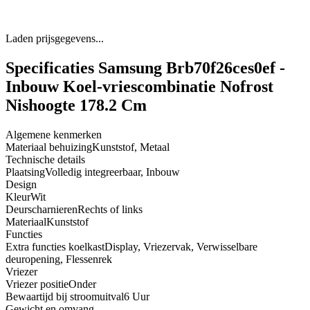
Laden prijsgegevens...
Specificaties Samsung Brb70f26ces0ef -
Inbouw Koel-vriescombinatie Nofrost
Nishoogte 178.2 Cm
Algemene kenmerken
Materiaal behuizing
Kunststof, Metaal
Technische details
Plaatsing
Volledig integreerbaar, Inbouw
Design
Kleur
Wit
Deurscharnieren
Rechts of links
Materiaal
Kunststof
Functies
Extra functies koelkast
Display, Vriezervak, Verwisselbare
deuropening, Flessenrek
Vriezer
Vriezer positie
Onder
Bewaartijd bij stroomuitval
6 Uur
Gewicht en omvang