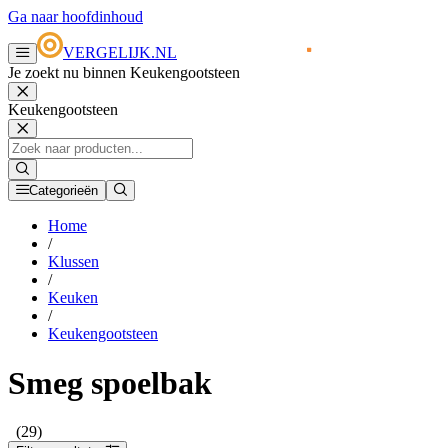
Ga naar hoofdinhoud
VERGELIJK.NL
Je zoekt nu binnen Keukengootsteen
Keukengootsteen
Categorieën
Home
/
Klussen
/
Keuken
/
Keukengootsteen
Smeg spoelbak
(29)