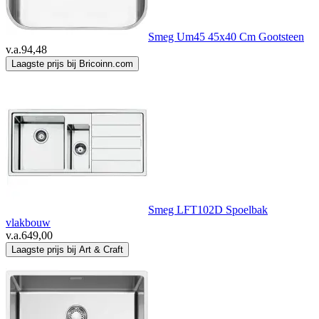
Smeg Um45 45x40 Cm Gootsteen
v.a.
94,48
Laagste prijs bij Bricoinn.com
Smeg LFT102D Spoelbak
vlakbouw
v.a.
649,00
Laagste prijs bij Art & Craft