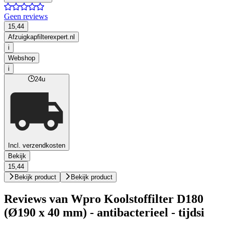
Geen reviews
15,44
Afzuigkapfilterexpert.nl
i
Webshop
i
24u
Incl. verzendkosten
Bekijk
15,44
Bekijk product
Bekijk product
Reviews van Wpro Koolstoffilter D180
(Ø190 x 40 mm) - antibacterieel - tijdsi