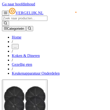
Ga naar hoofdinhoud
VERGELIJK.NL
Categorieën
Home
/
...
/
Koken & Dineren
/
Gezellig eten
/
Keukenapparatuur Onderdelen