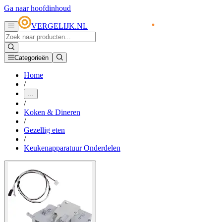
Ga naar hoofdinhoud
VERGELIJK.NL
Categorieën
Home
/
...
/
Koken & Dineren
/
Gezellig eten
/
Keukenapparatuur Onderdelen