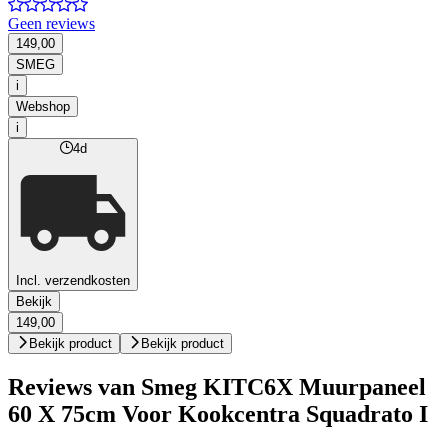
Geen reviews
149,00
SMEG
i
Webshop
i
4d
Incl. verzendkosten
Bekijk
149,00
Bekijk product
Bekijk product
Reviews van Smeg KITC6X Muurpaneel
60 X 75cm Voor Kookcentra Squadrato I