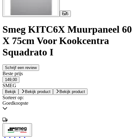
5
Smeg KITC6X Muurpaneel 60
X 75cm Voor Kookcentra
Squadrato I
Schrijf een review
Beste prijs
149,00
SMEG
Bekijk
Bekijk product
Bekijk product
Sorteer op:
Goedkoopste