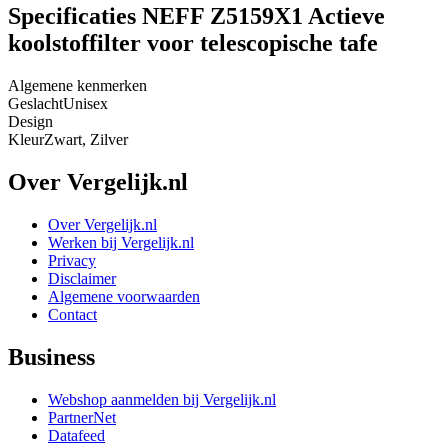
Specificaties NEFF Z5159X1 Actieve
koolstoffilter voor telescopische tafe
Algemene kenmerken
Geslacht
Unisex
Design
Kleur
Zwart, Zilver
Over Vergelijk.nl
Over Vergelijk.nl
Werken bij Vergelijk.nl
Privacy
Disclaimer
Algemene voorwaarden
Contact
Business
Webshop aanmelden bij Vergelijk.nl
PartnerNet
Datafeed