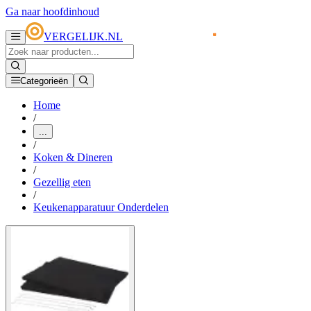
Ga naar hoofdinhoud
VERGELIJK.NL
Categorieën
Home
/
...
/
Koken & Dineren
/
Gezellig eten
/
Keukenapparatuur Onderdelen