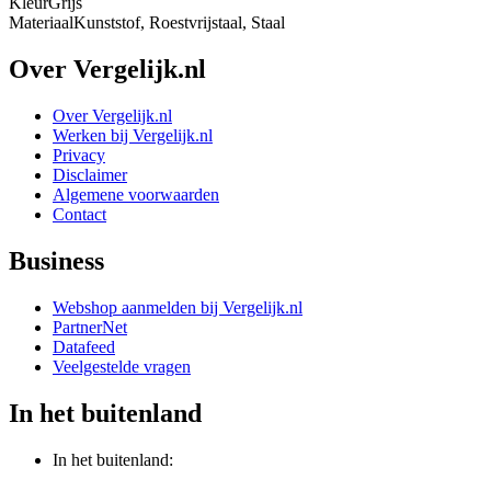
Kleur
Grijs
Materiaal
Kunststof, Roestvrijstaal, Staal
Over Vergelijk.nl
Over Vergelijk.nl
Werken bij Vergelijk.nl
Privacy
Disclaimer
Algemene voorwaarden
Contact
Business
Webshop aanmelden bij Vergelijk.nl
PartnerNet
Datafeed
Veelgestelde vragen
In het buitenland
In het buitenland: