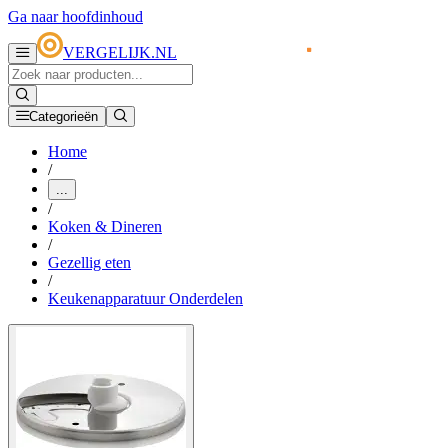
Ga naar hoofdinhoud
VERGELIJK.NL
Categorieën
Home
/
...
/
Koken & Dineren
/
Gezellig eten
/
Keukenapparatuur Onderdelen