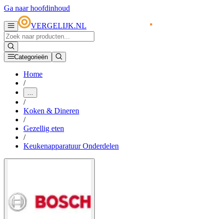
Ga naar hoofdinhoud
VERGELIJK.NL
Categorieën
Home
/
...
/
Koken & Dineren
/
Gezellig eten
/
Keukenapparatuur Onderdelen