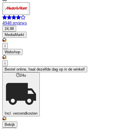
4948 reviews
24,98
MediaMarkt
i
Webshop
i
Bestel online, haal dezelfde dag op in de winkel!
24u
Incl. verzendkosten
Bekijk