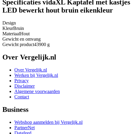
Specificaties vidaXL Kaptafel met kastjes
LED bewerkt hout bruin eikenkleur
Design
Kleur
Bruin
Materiaal
Hout
Gewicht en omvang
Gewicht product
43900 g
Over Vergelijk.nl
Over Vergelijk.nl
Werken bij Vergelijk.nl
Privacy
Disclaimer
Algemene voorwaarden
Contact
Business
Webshop aanmelden bij Vergelijk.nl
PartnerNet
Datafeed