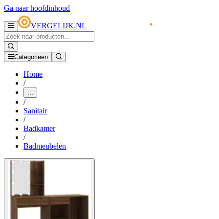
Ga naar hoofdinhoud
VERGELIJK.NL
Categorieën
Home
/
...
/
Sanitair
/
Badkamer
/
Badmeubelen