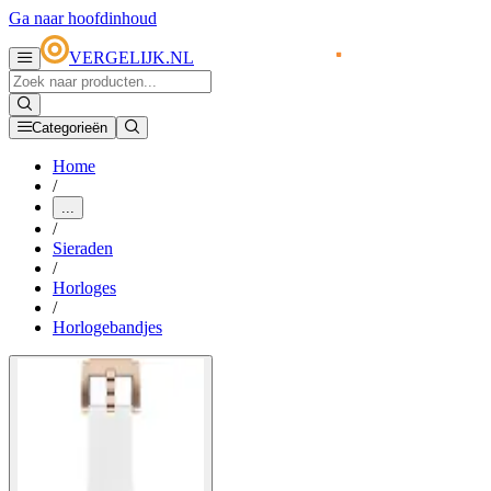
Ga naar hoofdinhoud
VERGELIJK.NL
Categorieën
Home
/
...
/
Sieraden
/
Horloges
/
Horlogebandjes