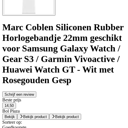
Marc Coblen Siliconen Rubber
Horlogebandje 22mm geschikt
voor Samsung Galaxy Watch /
Gear S3 / Garmin Vivoactive /
Huawei Watch GT - Wit met
Rosegouden Gesp
Schrijf een review
Beste prijs
14,50
Bol Plaza
Bekijk
Bekijk product
Bekijk product
Sorteer op:
Goedkoopste