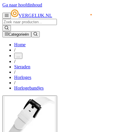
Ga naar hoofdinhoud
VERGELIJK.NL
Categorieën
Home
/
...
/
Sieraden
/
Horloges
/
Horlogebandjes