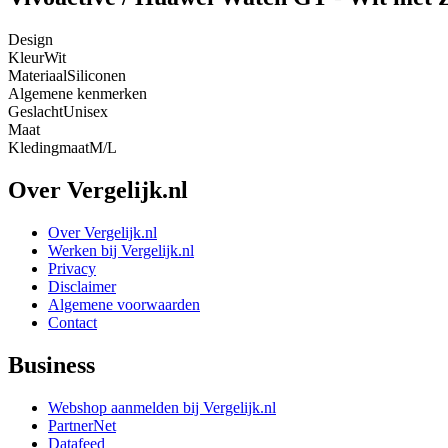
Design
Kleur
Wit
Materiaal
Siliconen
Algemene kenmerken
Geslacht
Unisex
Maat
Kledingmaat
M/L
Over Vergelijk.nl
Over Vergelijk.nl
Werken bij Vergelijk.nl
Privacy
Disclaimer
Algemene voorwaarden
Contact
Business
Webshop aanmelden bij Vergelijk.nl
PartnerNet
Datafeed