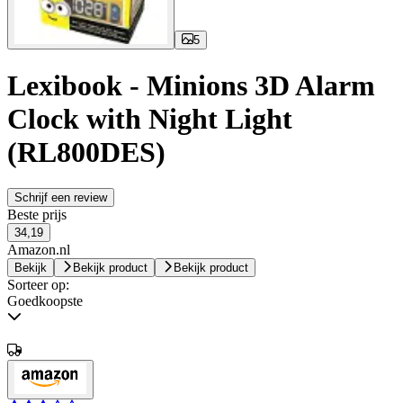
5
Lexibook - Minions 3D Alarm
Clock with Night Light
(RL800DES)
Schrijf een review
Beste prijs
34,19
Amazon.nl
Bekijk
Bekijk product
Bekijk product
Sorteer op:
Goedkoopste