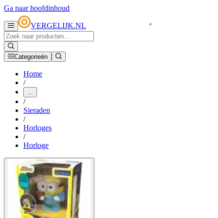
Ga naar hoofdinhoud
VERGELIJK.NL
Categorieën
Home
/
...
/
Sieraden
/
Horloges
/
Horloge