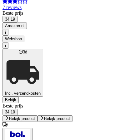
7 reviews
Beste prijs
34,19
Amazon.nl
i
Webshop
i
3d
Incl. verzendkosten
Bekijk
Beste prijs
34,19
Bekijk product
Bekijk product