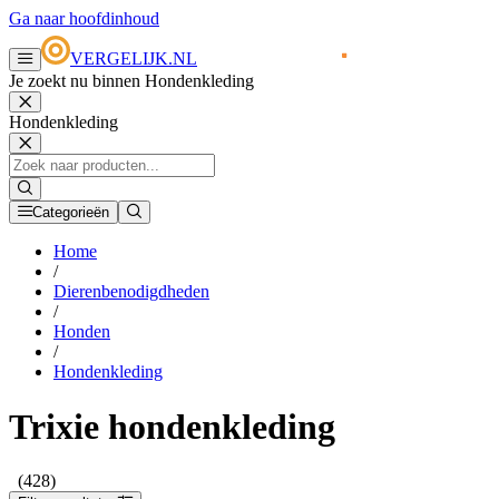
Ga naar hoofdinhoud
VERGELIJK.NL
Je zoekt nu binnen Hondenkleding
Hondenkleding
Categorieën
Home
/
Dierenbenodigdheden
/
Honden
/
Hondenkleding
Trixie hondenkleding
(428)