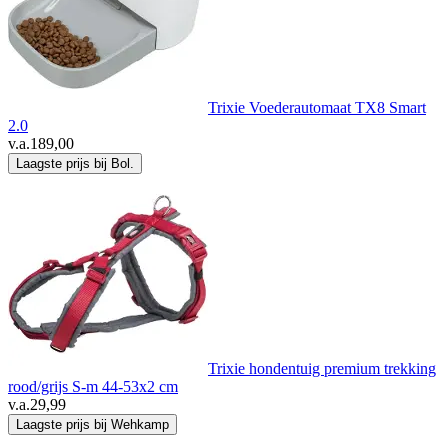
Trixie Voederautomaat TX8 Smart
2.0
v.a.
189,00
Laagste prijs bij Bol.
Trixie hondentuig premium trekking
rood/grijs S-m 44-53x2 cm
v.a.
29,99
Laagste prijs bij Wehkamp