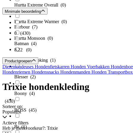
Hurtta Extreme Overall
(0)
Baltic
(15)
Minimale beoordeling
Hurtta Extreme Warmer
(0)
Barbour
(7)
0
(430)
Hurtta Monsoon
(0)
Batman
(4)
8,22
(0)
Big Buy Cooking
(1)
Productgroepen
Dierentondeuses
Hondenfietskarren
Honden Voerbakken
Hondenbors
Hondenriemen
Hondensnacks
Hondenmanden
Honden Transportbox
Blesser
(2)
Trixie hondenkleding
Boony
(4)
(430)
Sorteer op:
BOSS
(45)
Populairst
Actieve filters
Br
(1)
Heb je merkvoorkeur?: Trixie