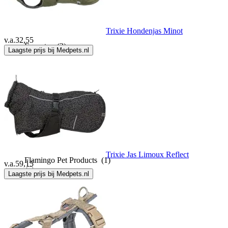
DOG SPORT
(10)
Trixie Hondenjas Minot
v.a.
32,55
Equestro
(2)
Laagste prijs bij Medpets.nl
Equithème
(4)
EzyDog
(9)
Ferplast
(18)
Trixie Jas Limoux Reflect
Flamingo Pet Products
(1)
v.a.
59,15
Laagste prijs bij Medpets.nl
Fluval
(1)
FOFOS
(2)