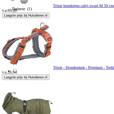
Trixie hondenjas calvi zwart M 50 cm
Dainese
(1)
v.a.
69,99
Laagste prijs bij Huisdieren.nl
DBL
(4)
De Huisdiersuper
(1)
Designed By Lotte
(35)
Diego & Louna
(4)
Trixie - Hondentuig - Premium - Trek
v.a.
26,94
Laagste prijs bij Huisdieren.nl
Disney
(3)
Dog Armor
(7)
Dog Gone Smart
(22)