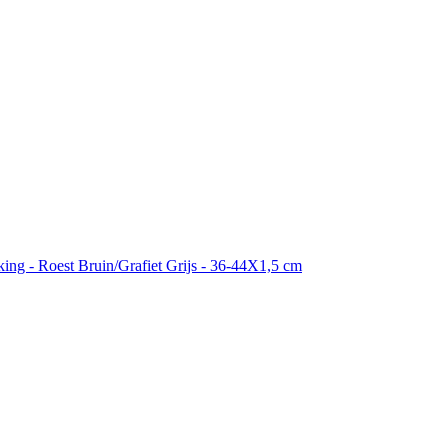
king - Roest Bruin/Grafiet Grijs - 36-44X1,5 cm