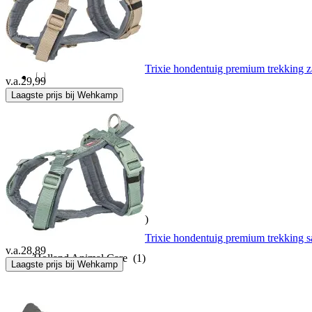
Freedog
(1)
Fuzzyard
(7)
Trixie hondentuig premium trekking z
v.a.
29,99
Laagste prijs bij Wehkamp
Gebr. De Boon
(1)
Goo-eez
(27)
Happy pet
(6)
Harrison's Bird Foods
(1)
Trixie hondentuig premium trekking sa
v.a.
28,89
Holland Animal Care
(1)
Laagste prijs bij Wehkamp
Hortus
(7)