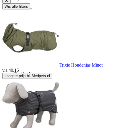
Wis alle filters
Bucas
(5)
Buster
(9)
Canagan
(3)
Carhartt
(2)
Trixie Hondenjas Minot
v.a.
40,15
Cerdá
(1)
Laagste prijs bij Medpets.nl
Cerda Group
(12)
Chris Christensen
(1)
Collar Pet
(30)