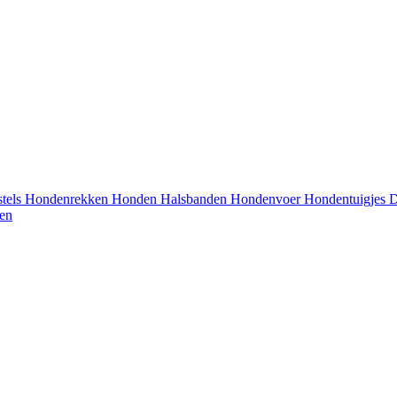
tels
Hondenrekken
Honden Halsbanden
Hondenvoer
Hondentuigjes
D
en