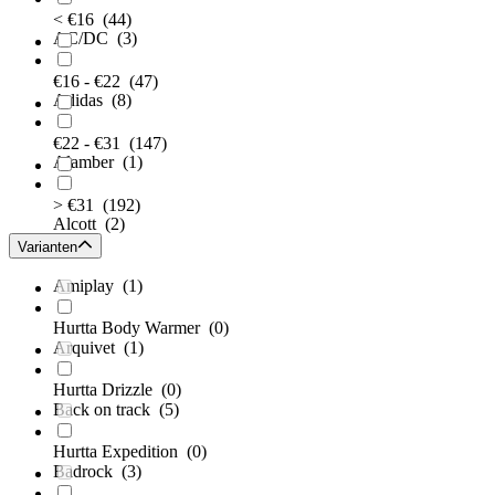
< €16
(44)
AC/DC
(3)
€16 - €22
(47)
Adidas
(8)
€22 - €31
(147)
Alamber
(1)
> €31
(192)
Alcott
(2)
Varianten
Amiplay
(1)
Hurtta Body Warmer
(0)
Arquivet
(1)
Hurtta Drizzle
(0)
Back on track
(5)
Hurtta Expedition
(0)
Badrock
(3)