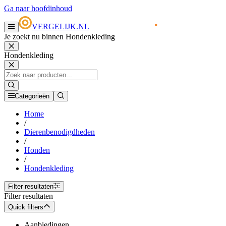
Ga naar hoofdinhoud
VERGELIJK.NL
Je zoekt nu binnen Hondenkleding
Hondenkleding
Categorieën
Home
/
Dierenbenodigdheden
/
Honden
/
Hondenkleding
Filter resultaten
Filter resultaten
Quick filters
Aanbiedingen