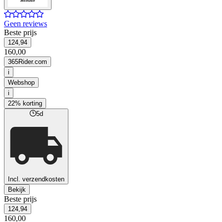
Geen reviews
Beste prijs
124,94
160,00
365Rider.com
i
Webshop
i
22% korting
5d
Incl. verzendkosten
Bekijk
Beste prijs
124,94
160,00