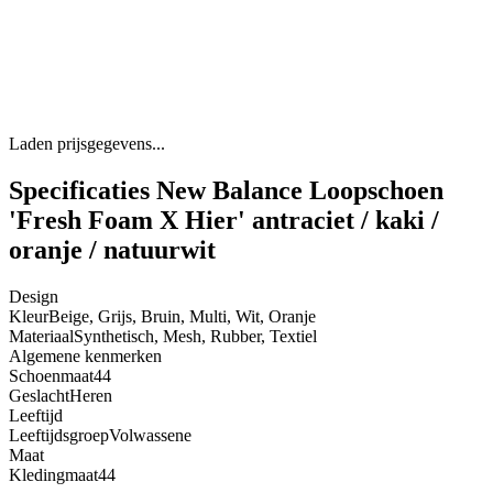
Laden prijsgegevens...
Specificaties New Balance Loopschoen
'Fresh Foam X Hier' antraciet / kaki /
oranje / natuurwit
Design
Kleur
Beige, Grijs, Bruin, Multi, Wit, Oranje
Materiaal
Synthetisch, Mesh, Rubber, Textiel
Algemene kenmerken
Schoenmaat
44
Geslacht
Heren
Leeftijd
Leeftijdsgroep
Volwassene
Maat
Kledingmaat
44