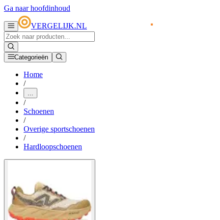
Ga naar hoofdinhoud
VERGELIJK.NL
Categorieën
Home
/
...
/
Schoenen
/
Overige sportschoenen
/
Hardloopschoenen