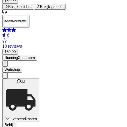
152,99
Bekijk product
Bekijk product
18 reviews
160,00
RunningXpert.com
i
Webshop
i
3d
Incl. verzendkosten
Bekijk