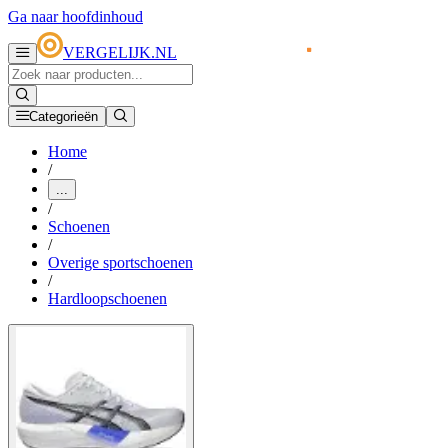
Ga naar hoofdinhoud
VERGELIJK.NL
Categorieën
Home
/
...
/
Schoenen
/
Overige sportschoenen
/
Hardloopschoenen