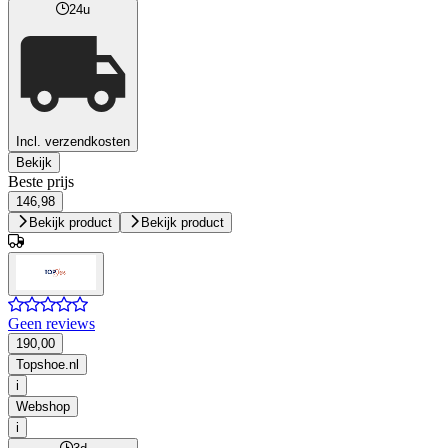
24u
Incl. verzendkosten
Bekijk
Beste prijs
146,98
Bekijk product
Bekijk product
Geen reviews
190,00
Topshoe.nl
i
Webshop
i