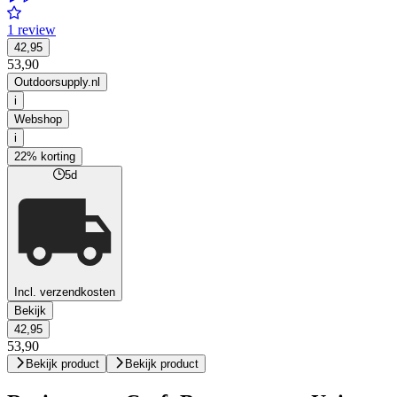
1 review
42,95
53,90
Outdoorsupply.nl
i
Webshop
i
22% korting
5d
Incl. verzendkosten
Bekijk
42,95
53,90
Bekijk product
Bekijk product