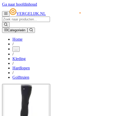
Ga naar hoofdinhoud
VERGELIJK.NL
Categorieën
Home
/
...
/
Kleding
/
Hardlopen
/
Golftruien