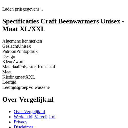
Laden prijsgegevens...
Specificaties Craft Beenwarmers Unisex -
Maat XL/XXL
Algemene kenmerken
Geslacht
Unisex
Patroon
Printopdruk
Design
Kleur
Zwart
Materiaal
Polyester, Kunststof
Maat
Kledingmaat
XXL
Leeftijd
Leeftijdsgroep
Volwassene
Over Vergelijk.nl
Over Vergelijk.nl
Werken bij Vergelijk.nl
Privacy
Disclaimer