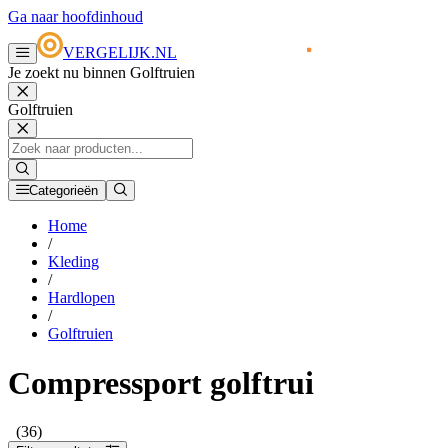
Ga naar hoofdinhoud
VERGELIJK.NL
Je zoekt nu binnen Golftruien
Golftruien
Categorieën
Home
/
Kleding
/
Hardlopen
/
Golftruien
Compressport golftrui
(36)