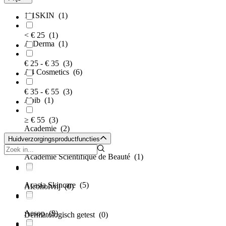
111SKIN
(1)
< € 25
(1)
A-Derma
(1)
€ 25 - € 35
(3)
A4 Cosmetics
(6)
€ 35 - € 55
(3)
Abib
(1)
≥ € 55
(3)
Academie
(2)
Huidverzorgingsproductfuncties
Académie Scientifique de Beauté
(1)
Acasia Skincare
(5)
Alcoholvrij
(0)
Aesop
(9)
Dermatologisch getest
(0)