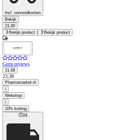
Incl. verzendkosten
Bekijk
21,00
Bekijk product
Bekijk product
Geen reviews
21,58
23,38
Pharmamarket.nl
i
Webshop
i
10% korting
2d