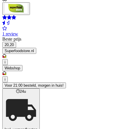
1 review
Beste prijs
20,20
Superfoodstore.nl
i
Webshop
i
Voor 21:00 besteld, morgen in huis!
24u