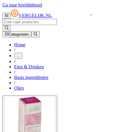
Ga naar hoofdinhoud
VERGELIJK.NL
Categorieën
Home
/
...
/
Eten & Drinken
/
Basis ingrediënten
/
Olies