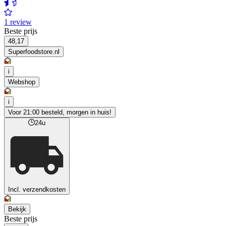
1 review
Beste prijs
48,17
Superfoodstore.nl
i
Webshop
i
Voor 21:00 besteld, morgen in huis!
24u
Incl. verzendkosten
Bekijk
Beste prijs