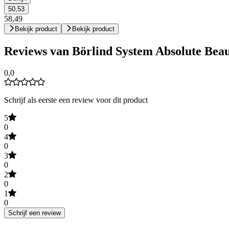
50,53
58,49
Bekijk product
Bekijk product
Reviews van Börlind System Absolute Beau
0,0
Schrijf als eerste een review voor dit product
5
0
4
0
3
0
2
0
1
0
Schrijf een review