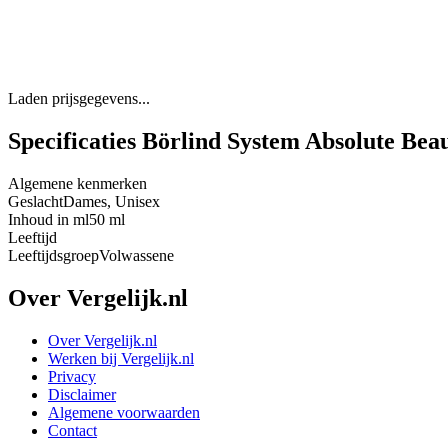
Laden prijsgegevens...
Specificaties Börlind System Absolute Bea
Algemene kenmerken
Geslacht
Dames, Unisex
Inhoud in ml
50 ml
Leeftijd
Leeftijdsgroep
Volwassene
Over Vergelijk.nl
Over Vergelijk.nl
Werken bij Vergelijk.nl
Privacy
Disclaimer
Algemene voorwaarden
Contact