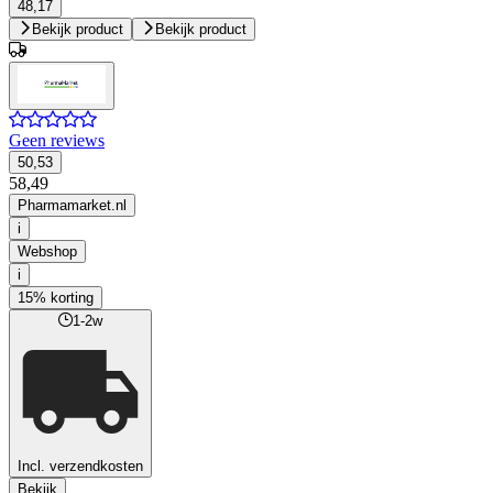
48,17
Bekijk product
Bekijk product
Geen reviews
50,53
58,49
Pharmamarket.nl
i
Webshop
i
15% korting
1-2w
Incl. verzendkosten
Bekijk