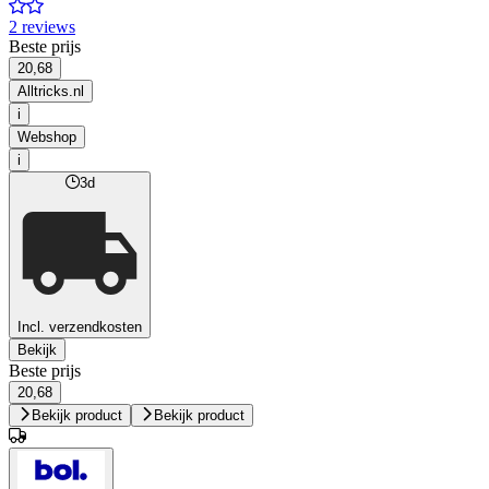
2 reviews
Beste prijs
20,68
Alltricks.nl
i
Webshop
i
3d
Incl. verzendkosten
Bekijk
Beste prijs
20,68
Bekijk product
Bekijk product