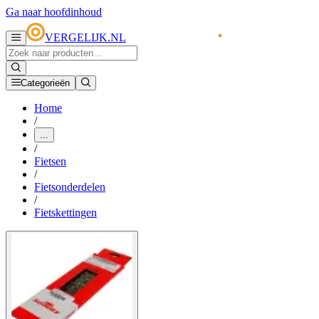
Ga naar hoofdinhoud
VERGELIJK.NL
Categorieën
Home
/
...
/
Fietsen
/
Fietsonderdelen
/
Fietskettingen