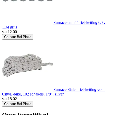
Sunrace cnm54 fietsketting 6/7v
116l grijs
v.a.
12,00
Ga naar Bol Plaza
Sunrace Stalen fietsketting voor
City/E-bike, 102 schakels, 1/8", zilver
v.a.
18,02
Ga naar Bol Plaza