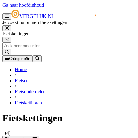
Ga naar hoofdinhoud
VERGELIJK.NL
Je zoekt nu binnen Fietskettingen
Fietskettingen
Categorieën
Home
/
Fietsen
/
Fietsonderdelen
/
Fietskettingen
Fietskettingen
(4)