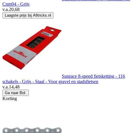
Cnm94 - Grijs
v.a.
20,68
Laagste prijs bij Alltricks.nl
Sunrace 8-speed fietsketting - 116
schakels - Grijs - Staal - Voor gravel en stadsfietsen
v.a.
14,48
Ga naar Bol.
Korting