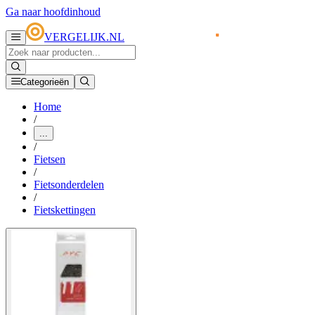
Ga naar hoofdinhoud
VERGELIJK.NL
Categorieën
Home
/
...
/
Fietsen
/
Fietsonderdelen
/
Fietskettingen