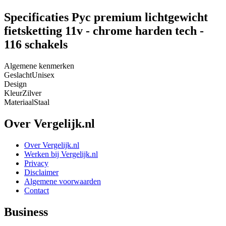
Specificaties Pyc premium lichtgewicht
fietsketting 11v - chrome harden tech -
116 schakels
Algemene kenmerken
Geslacht
Unisex
Design
Kleur
Zilver
Materiaal
Staal
Over Vergelijk.nl
Over Vergelijk.nl
Werken bij Vergelijk.nl
Privacy
Disclaimer
Algemene voorwaarden
Contact
Business