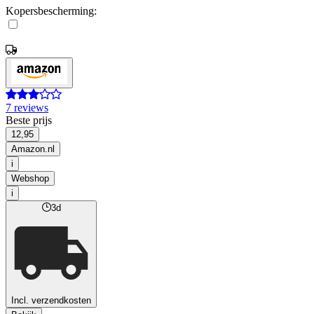
Kopersbescherming:
7 reviews
Beste prijs
12,95
Amazon.nl
i
Webshop
i
3d
Incl. verzendkosten