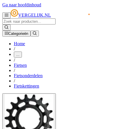
Ga naar hoofdinhoud
VERGELIJK.NL
Categorieën
Home
/
...
/
Fietsen
/
Fietsonderdelen
/
Fietskettingen