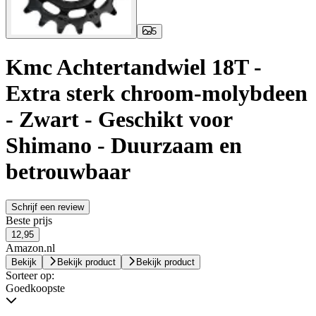
5
Kmc Achtertandwiel 18T -
Extra sterk chroom-molybdeen
- Zwart - Geschikt voor
Shimano - Duurzaam en
betrouwbaar
Schrijf een review
Beste prijs
12,95
Amazon.nl
Bekijk
Bekijk product
Bekijk product
Sorteer op:
Goedkoopste