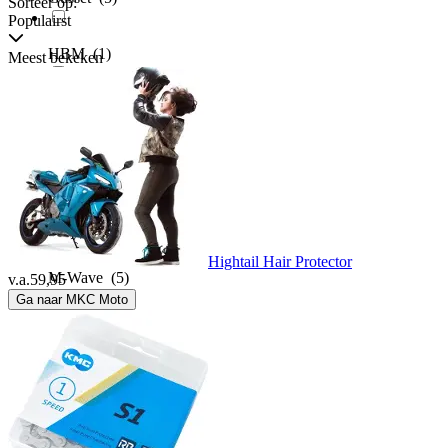
Sorteer op:
Populairst
HBM
(1)
Meest bekeken
Hesling
(1)
Hightail
(1)
Kita
(1)
Hightail Hair Protector
M-Wave
(5)
v.a.
59,95
Ga naar MKC Moto
Marwi
(2)
Miranda
(1)
Park Tool
(1)