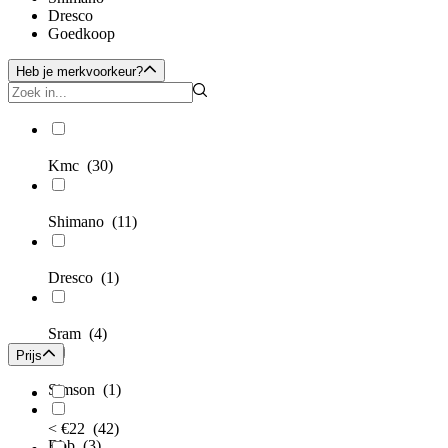
Dresco
Goedkoop
Heb je merkvoorkeur?
Kmc
(30)
Shimano
(11)
Dresco
(1)
Sram
(4)
Prijs
Simson
(1)
< €22
(42)
Bbb
(3)