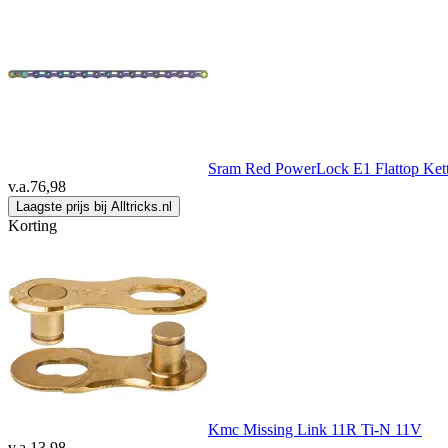
Sram Red PowerLock E1 Flattop Kett
v.a.
76,98
Laagste prijs bij Alltricks.nl
Korting
Kmc Missing Link 11R Ti-N 11V
v.a.
13,98