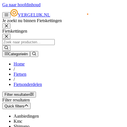
Ga naar hoofdinhoud
VERGELIJK.NL
Je zoekt nu binnen Fietskettingen
Fietskettingen
Categorieën
Home
/
Fietsen
/
Fietsonderdelen
Filter resultaten
Filter resultaten
Quick filters
Aanbiedingen
Kmc
Shimano