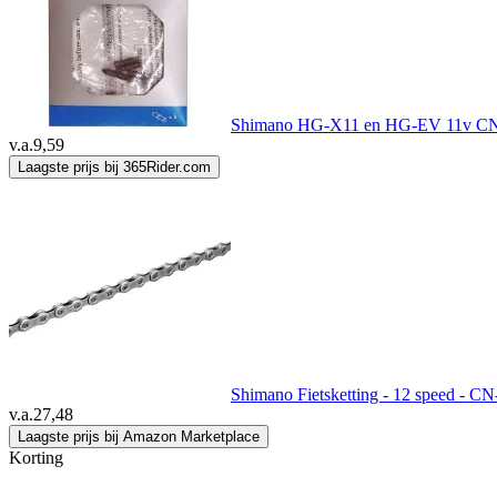
Shimano HG-X11 en HG-EV 11v CN9
v.a.
9,59
Laagste prijs bij 365Rider.com
Shimano Fietsketting - 12 speed - CN
v.a.
27,48
Laagste prijs bij Amazon Marketplace
Korting