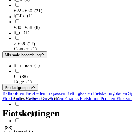
€22 - €30
(21)
Bofix
(1)
€30 - €38
(8)
Bsd
(1)
> €38
(17)
Connex
(1)
Minimale beoordeling
Dartmoor
(1)
0
(88)
Edge
(1)
Productgroepen
Balhoofden
Fietsbellen
Trapassen
Kettingkasten
Fietskettingbladen
S
Gates Carbon Drive
(1)
Fietsbanden
Fietswielen
Fietsrem
Cranks
Fietsframe
Pedalen
Fietszad
Fietskettingen
Gazelle
(1)
(88)
Gusset
(5)