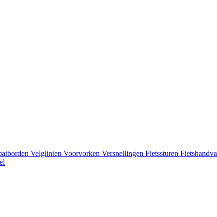
patborden
Velglinten
Voorvorken
Versnellingen
Fietssturen
Fietshandva
el