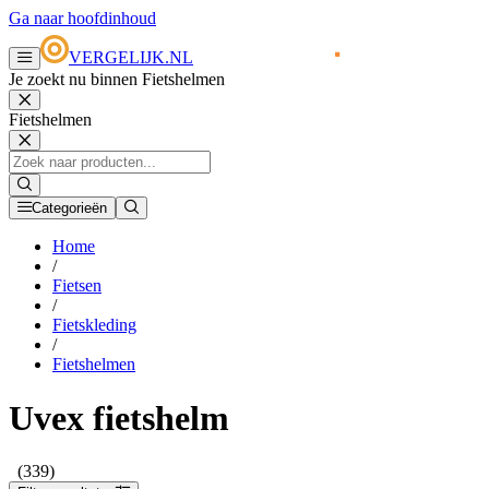
Ga naar hoofdinhoud
VERGELIJK.NL
Je zoekt nu binnen Fietshelmen
Fietshelmen
Categorieën
Home
/
Fietsen
/
Fietskleding
/
Fietshelmen
Uvex fietshelm
(339)