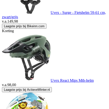
Uvex - Surge - Fietshelm 59-61 cm,
zwart/grijs
v.a.
149,98
Laagste prijs bij Bikeinn.com
Korting
Uvex React Mips Mtb-helm
v.a.
98,00
Laagste prijs bij ActieveWinter.nl