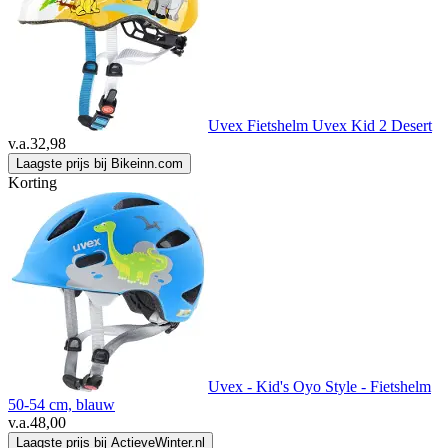
Uvex Fietshelm Uvex Kid 2 Desert
v.a.
32,98
Laagste prijs bij Bikeinn.com
Korting
Uvex - Kid's Oyo Style - Fietshelm
50-54 cm, blauw
v.a.
48,00
Laagste prijs bij ActieveWinter.nl