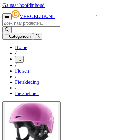
Ga naar hoofdinhoud
VERGELIJK.NL
Categorieën
Home
/
...
/
Fietsen
/
Fietskleding
/
Fietshelmen