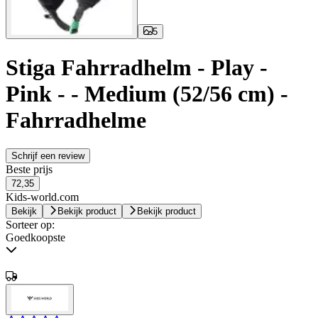
5
Stiga Fahrradhelm - Play -
Pink - - Medium (52/56 cm) -
Fahrradhelme
Schrijf een review
Beste prijs
72,35
Kids-world.com
Bekijk
Bekijk product
Bekijk product
Sorteer op:
Goedkoopste