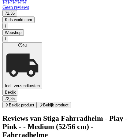
Geen reviews
72,35
Kids-world.com
i
Webshop
i
4d
Incl. verzendkosten
Bekijk
72,35
Bekijk product
Bekijk product
Reviews van Stiga Fahrradhelm - Play -
Pink - - Medium (52/56 cm) -
Fahrradhelme