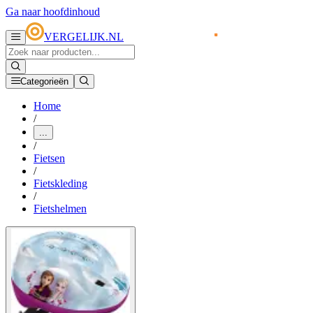
Ga naar hoofdinhoud
VERGELIJK.NL
Categorieën
Home
/
...
/
Fietsen
/
Fietskleding
/
Fietshelmen