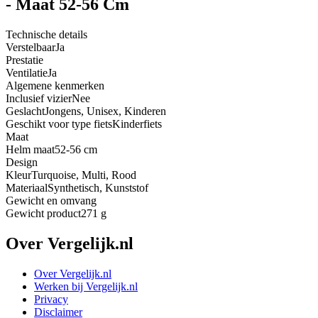
- Maat 52-56 Cm
Technische details
Verstelbaar
Ja
Prestatie
Ventilatie
Ja
Algemene kenmerken
Inclusief vizier
Nee
Geslacht
Jongens, Unisex, Kinderen
Geschikt voor type fiets
Kinderfiets
Maat
Helm maat
52-56 cm
Design
Kleur
Turquoise, Multi, Rood
Materiaal
Synthetisch, Kunststof
Gewicht en omvang
Gewicht product
271 g
Over Vergelijk.nl
Over Vergelijk.nl
Werken bij Vergelijk.nl
Privacy
Disclaimer