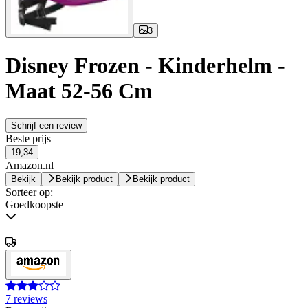
3
Disney Frozen - Kinderhelm -
Maat 52-56 Cm
Schrijf een review
Beste prijs
19,34
Amazon.nl
Bekijk
Bekijk product
Bekijk product
Sorteer op:
Goedkoopste
7 reviews