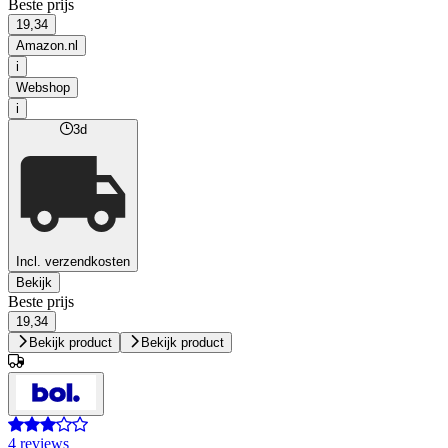
Beste prijs
19,34
Amazon.nl
i
Webshop
i
3d
Incl. verzendkosten
Bekijk
Beste prijs
19,34
Bekijk product
Bekijk product
4 reviews