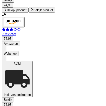
Bekijk
74,95
Bekijk product
Bekijk product
7 reviews
74,95
Amazon.nl
i
Webshop
i
3d
Incl. verzendkosten
Bekijk
74,95