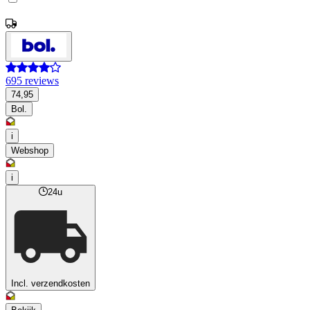
695 reviews
74,95
Bol.
i
Webshop
i
24u
Incl. verzendkosten