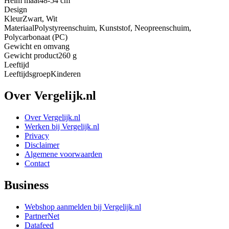
Helm maat
48-54 cm
Design
Kleur
Zwart, Wit
Materiaal
Polystyreenschuim, Kunststof, Neopreenschuim,
Polycarbonaat (PC)
Gewicht en omvang
Gewicht product
260 g
Leeftijd
Leeftijdsgroep
Kinderen
Over Vergelijk.nl
Over Vergelijk.nl
Werken bij Vergelijk.nl
Privacy
Disclaimer
Algemene voorwaarden
Contact
Business
Webshop aanmelden bij Vergelijk.nl
PartnerNet
Datafeed