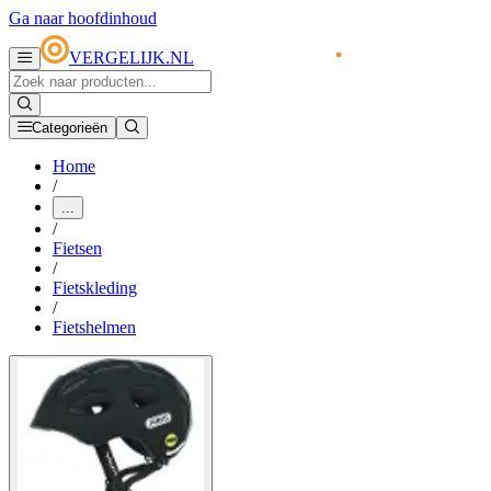
Ga naar hoofdinhoud
VERGELIJK.NL
Categorieën
Home
/
...
/
Fietsen
/
Fietskleding
/
Fietshelmen