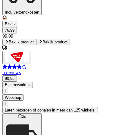
Incl. verzendkosten
Bekijk
76,99
99,99
Bekijk product
Bekijk product
5 reviews
90,95
Electroworld.nl
i
Webshop
i
Laten bezorgen óf ophalen in meer dan 125 winkels.
2d