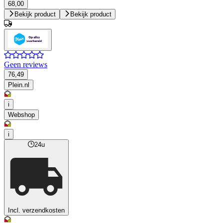
68,00
Bekijk product
Bekijk product
Geen reviews
76,49
Plein.nl
i
Webshop
i
24u
Incl. verzendkosten