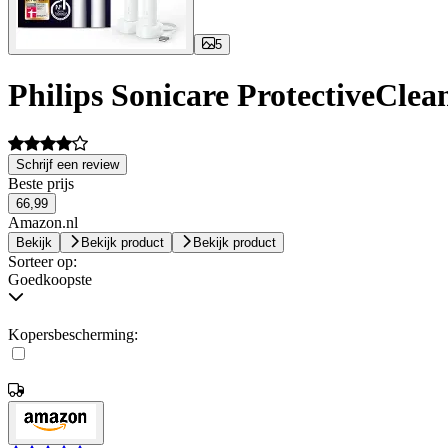
5
Philips Sonicare ProtectiveCle
Schrijf een review
Beste prijs
66,99
Amazon.nl
Bekijk
Bekijk product
Bekijk product
Sorteer op:
Goedkoopste
Kopersbescherming: