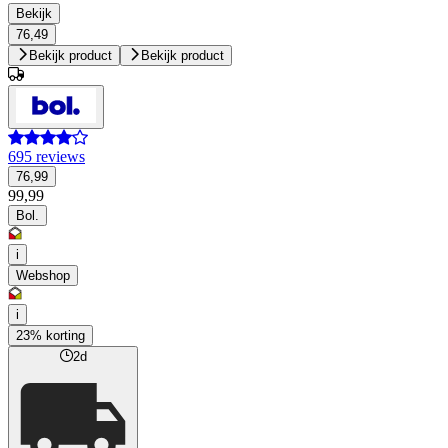
Bekijk
76,49
Bekijk product
Bekijk product
695 reviews
76,99
99,99
Bol.
i
Webshop
i
23% korting
2d