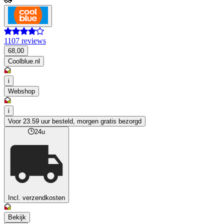
1107 reviews
68,00
Coolblue.nl
i
Webshop
i
Voor 23.59 uur besteld, morgen gratis bezorgd
24u
Incl. verzendkosten
Bekijk