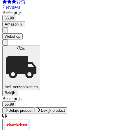
7 reviews
Beste prijs
66,99
Amazon.nl
i
Webshop
i
3d
Incl. verzendkosten
Bekijk
Beste prijs
66,99
Bekijk product
Bekijk product