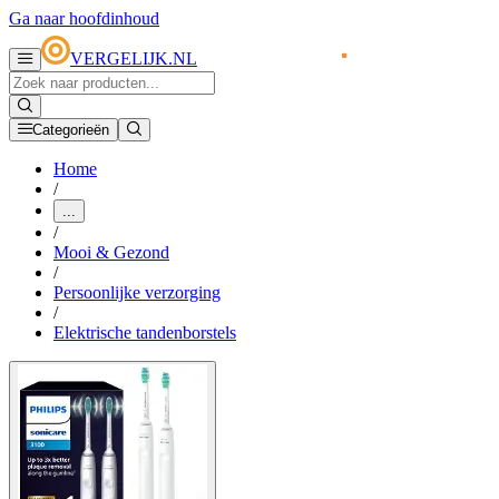
Ga naar hoofdinhoud
VERGELIJK.NL
Categorieën
Home
/
...
/
Mooi & Gezond
/
Persoonlijke verzorging
/
Elektrische tandenborstels