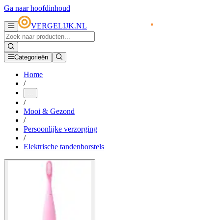
Ga naar hoofdinhoud
VERGELIJK.NL
Categorieën
Home
/
...
/
Mooi & Gezond
/
Persoonlijke verzorging
/
Elektrische tandenborstels