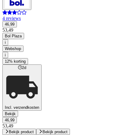
4 reviews
46,99
53,49
Bol Plaza
i
Webshop
i
12% korting
2d
Incl. verzendkosten
Bekijk
46,99
53,49
Bekijk product
Bekijk product