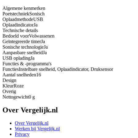
Algemene kenmerken
Poetstechniek
Sonisch
Oplaadmethode
USB
Oplaadindicator
Ja
Technische details
Bedoeld voor
Volwassenen
Geïntegreerde timer
Ja
Sonische technologie
Ja
Aanpasbare snelheid
Ja
USB oplading
Ja
Functies & -programma's
Functies
Instelbare snelheid, Oplaadindicator, Druksensor
Aantal snelheden
16
Design
Kleur
Roze
Overig
Nettogewicht
0 g
Over Vergelijk.nl
Over Vergelijk.nl
Werken bij Vergelijk.nl
Privacy