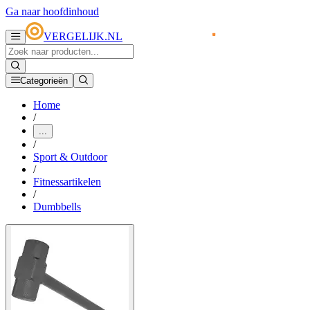
Ga naar hoofdinhoud
VERGELIJK.NL
Categorieën
Home
/
...
/
Sport & Outdoor
/
Fitnessartikelen
/
Dumbbells