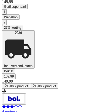
149,99
Gorillasports.nl
i
Webshop
i
27% korting
3d
Incl. verzendkosten
Bekijk
109,99
149,99
Bekijk product
Bekijk product
4 reviews