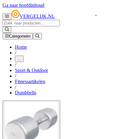
Ga naar hoofdinhoud
VERGELIJK.NL
Categorieën
Home
/
...
/
Sport & Outdoor
/
Fitnessartikelen
/
Dumbbells