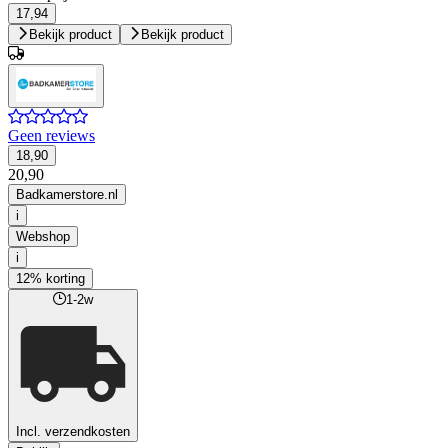
17,94
Bekijk product
Bekijk product
Geen reviews
18,90
20,90
Badkamerstore.nl
i
Webshop
i
12% korting
1-2w
Incl. verzendkosten