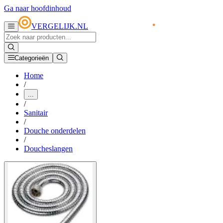
Ga naar hoofdinhoud
VERGELIJK.NL
Categorieën
Home
/
...
/
Sanitair
/
Douche onderdelen
/
Doucheslangen