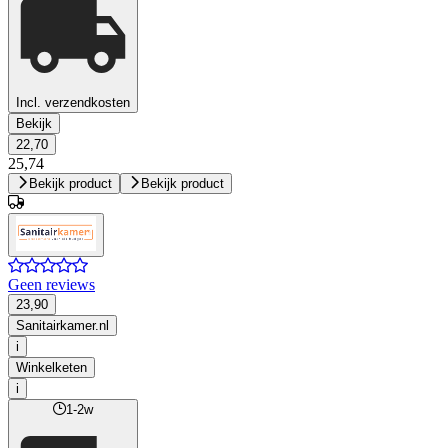
Incl. verzendkosten
Bekijk
22,70
25,74
Bekijk product
Bekijk product
Geen reviews
23,90
Sanitairkamer.nl
i
Winkelketen
i
1-2w