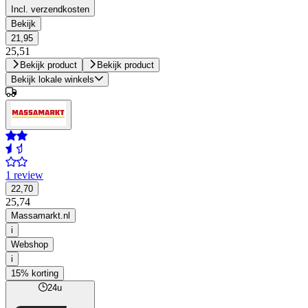
Incl. verzendkosten
Bekijk
21,95
25,51
Bekijk product
Bekijk product
Bekijk lokale winkels
1 review
22,70
25,74
Massamarkt.nl
i
Webshop
i
15% korting
24u