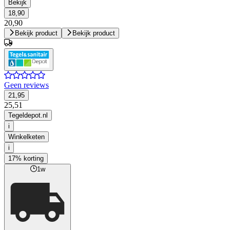
Bekijk
18,90
20,90
Bekijk product
Bekijk product
Geen reviews
21,95
25,51
Tegeldepot.nl
i
Winkelketen
i
17% korting
1w